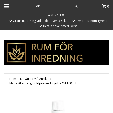
0
08-7704100
Gratis utkörning vid order över 399 kr
Leverans inom Tyresö
Betala enkelt med Swish
Hem
›
Hudvård
›
MÅ Ansikte
›
Maria Åkerberg Coldpressed Jojoba Oil 100 ml