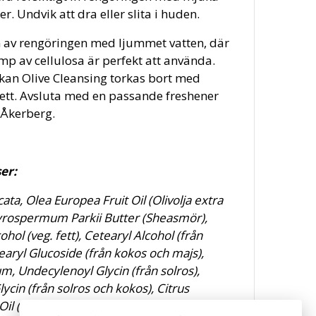
er. Undvik att dra eller slita i huden.
n av rengöringen med ljummet vatten, där
mp av cellulosa är perfekt att använda.
 kan Olive Cleansing torkas bort med
vett. Avsluta med en passande freshener
 Åkerberg.
er:
ata, Olea Europea Fruit Oil (Olivolja extra
tyrospermum Parkii Butter (Sheasmör),
ohol (veg. fett), Cetearyl Alcohol (från
earyl Glucoside (från kokos och majs),
, Undecylenoyl Glycin (från solros),
lycin (från solros och kokos), Citrus
l (Petitgrainolja).