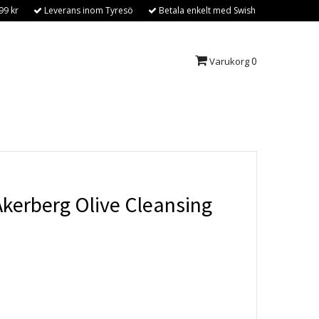
99 kr
Leverans inom Tyresö
Betala enkelt med Swish
0
Varukorg
Åkerberg Olive Cleansing