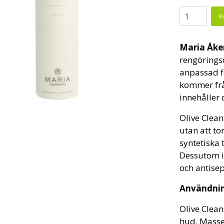
Maria Åke
rengörings
anpassad fö
kommer från
innehåller 
Olive Clea
utan att to
syntetiska 
Dessutom i
och antisep
Användni
Olive Clean
hud. Masse