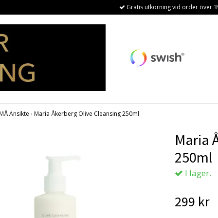
Gratis utkörning vid order över 3
MÅ Ansikte
›
Maria Åkerberg Olive Cleansing 250ml
Maria 
250ml
I lager.
299 kr