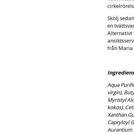
cirkelrörels
Skölj seda
en tvättsva
Alternativt
ansiktsser
från Maria
Ingrediens
Aqua Purific
virgin), Bu
Myristyl Alc
kokos), Cet
Xanthan Gum
Capryloyl G
Aurantium Oi