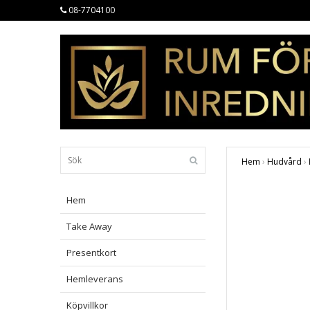
08-7704100
Hem
›
Hudvård
›
Hem
Take Away
Presentkort
Hemleverans
Köpvillkor