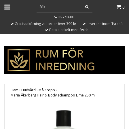
0
08-7704100
Gratis utkörning vid order över 399 kr
Leverans inom Tyresö
Betala enkelt med Swish
Hem
›
Hudvård
›
MÅ Kropp
›
Maria Åkerberg Hair & Body schampoo Lime 250 ml