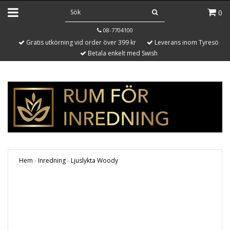
0
08-7704100
Gratis utkörning vid order över 399 kr
Leverans inom Tyresö
Betala enkelt med Swish
Hem
›
Inredning
›
Ljuslykta Woody