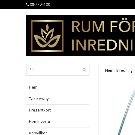
08-7704100
Hem
›
Inredning
›
Hem
Take Away
Presentkort
Hemleverans
Köpvillkor