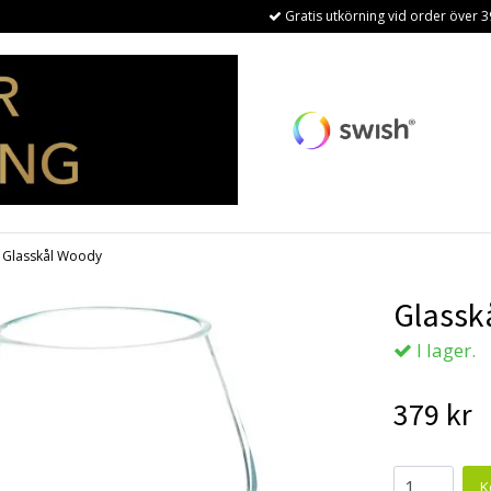
Gratis utkörning vid order över 3
Glasskål Woody
Glassk
I lager.
379 kr