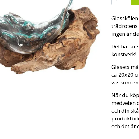
Glasskålen 
trädrotens 
ingen är de
Det här är 
konstverk!
Glasets måt
ca
20x20 cm
vas som en 
När du köp
medveten o
och din skå
produktbild
och det är