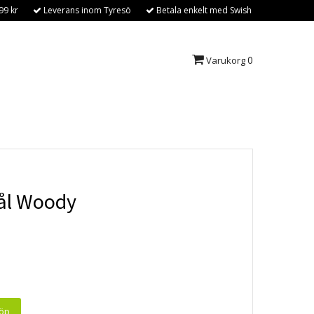
99 kr
Leverans inom Tyresö
Betala enkelt med Swish
0
Varukorg
ål Woody