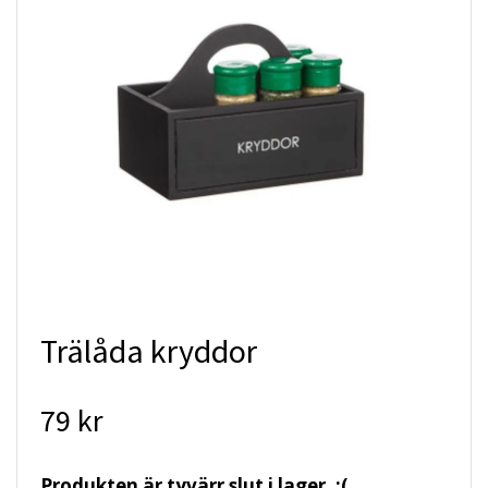
Trälåda kryddor
79 kr
Produkten är tyvärr slut i lager. :(