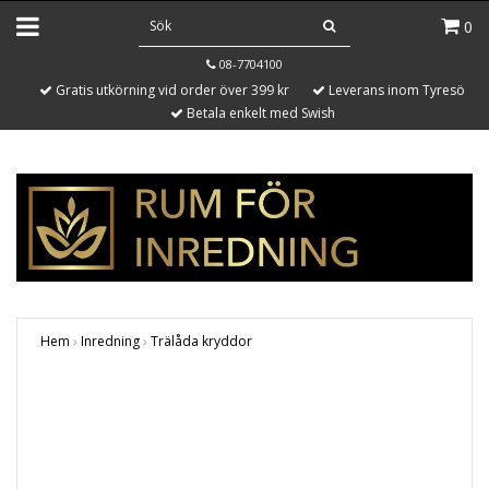
0
08-7704100
Gratis utkörning vid order över 399 kr
Leverans inom Tyresö
Betala enkelt med Swish
Hem
›
Inredning
›
Trälåda kryddor