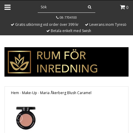
0
08-7704100
Gratis utkörning vid order över 399 kr
Leverans inom Tyresö
Betala enkelt med Swish
Hem
›
Make-Up
›
Maria Åkerberg Blush Caramel