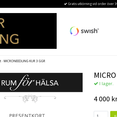
Gratis utkörning vid order över 3
t
›
MICRONEEDLING KUR 3 GGR
MICRO
I lager.
4 000 k