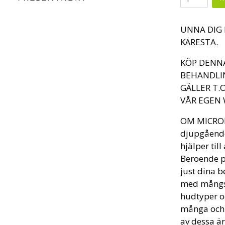
UNNA DIG 
KÄRESTA.
KÖP DENNA
BEHANDLIN
GÄLLER T.
VÅR EGEN
OM MICRON
djupgåend
hjälper til
Beroende p
just dina 
med mångsi
hudtyper o
många och 
av dessa är