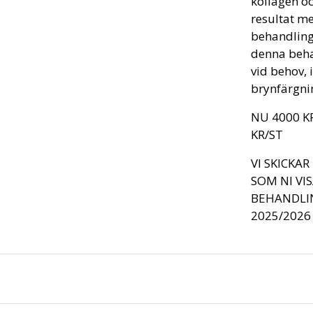
kollagen oc
resultat me
behandlinge
denna beha
vid behov, 
brynfärgnin
NU 4000 K
KR/ST
VI SKICKA
SOM NI VI
BEHANDLI
2025/2026