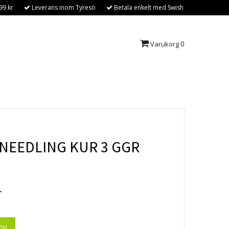
99 kr
Leverans inom Tyresö
Betala enkelt med Swish
0
Varukorg
NEEDLING KUR 3 GGR
r