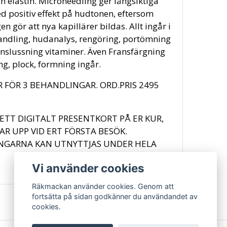
h elastin. Microneedling ger långsiktiga
d positiv effekt på hudtonen, eftersom
n gör att nya kapillärer bildas. Allt ingår i
ndling, hudanalys, rengöring, portömning
inslussning vitaminer. Även Fransfärgning
g, plock, formning ingår.
R FÖR 3 BEHANDLINGAR. ORD.PRIS 2495
R ETT DIGITALT PRESENTKORT PÅ ER KUR,
SAR UPP VID ERT FÖRSTA BESÖK.
NGARNA KAN UTNYTTJAS UNDER HELA
Vi använder cookies
Räkmackan använder cookies. Genom att
fortsätta på sidan godkänner du användandet av
cookies.