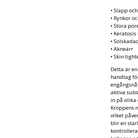
• Slapp oc
• Rynkor och
• Stora por
• Keratosis 
• Solskada
• Akneärr
• Skin tig
Detta är en
handtag för
engångsnål
aktiva subs
in på olik
Kroppens n
vilket påv
blir en sta
kontroller