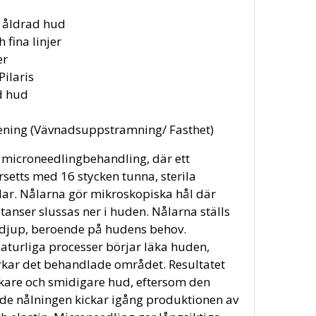
h åldrad hud
 fina linjer
er
Pilaris
d hud
htening (Vävnadsuppstramning/ Fasthet)
 microneedling­behandling, där ett
setts med 16 stycken tunna, sterila
ar. Nålarna gör mikroskopiska hål där
tanser slussas ner i huden. Nålarna ställs
a djup, beroende på hudens behov.
aturliga processer börjar läka huden,
erkar det behandlade området.
Resultatet
rkare och smidigare hud, eftersom den
ade nålningen kickar igång produktionen av